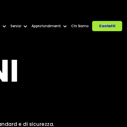
e
Servizi
Approfondimenti
Chi Siamo
Contatti
NI
tandard e di sicurezza.