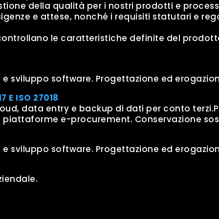
one della qualità per i nostri prodotti e processi
esigenze e attese, nonché i requisiti statutari e reg
ntrollano le caratteristiche definite del prodot
eb e sviluppo software. Progettazione ed erogazion
17 E ISO 27018
cloud, data entry e backup di dati per conto terzi.
 di piattaforme e-procurement. Conservazione so
eb e sviluppo software. Progettazione ed erogazion
ziendale.