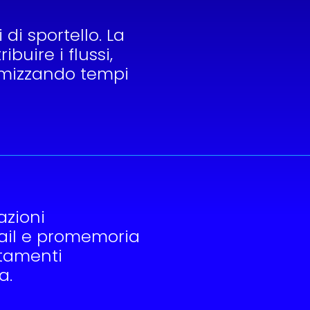
 di sportello. La
buire i flussi,
timizzando tempi
azioni
ail e promemoria
ntamenti
a.