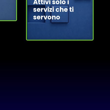
Attivi solo i
servizi che ti
servono