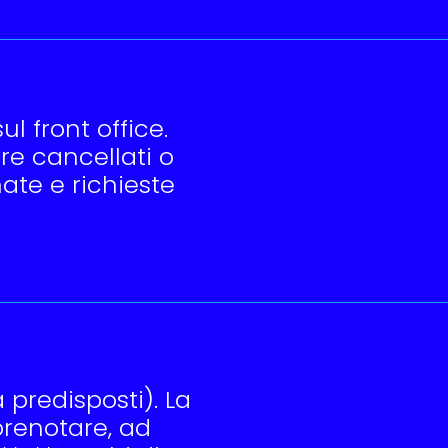
ul front office.
e cancellati o
ate e richieste
ià predisposti). La
prenotare, ad