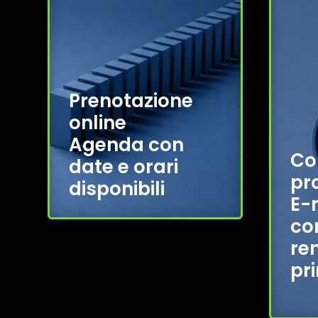
Prenotazione
online
Agenda con
Co
date e orari
pr
disponibili
E-m
co
re
pr