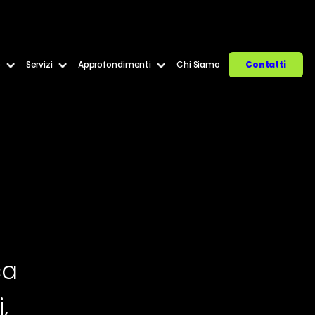
e
Servizi
Approfondimenti
Chi Siamo
Contatti
ca
,