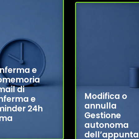
nferma e
omemoria
ail di
Modifica o
nferma e
annulla
minder 24h
Gestione
ima
autonoma
dell’appunt