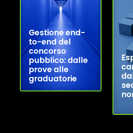
Gestione end-
to-end del
concorso
Es
pubblico: dalle
ca
prove alle
da
graduatorie
se
no