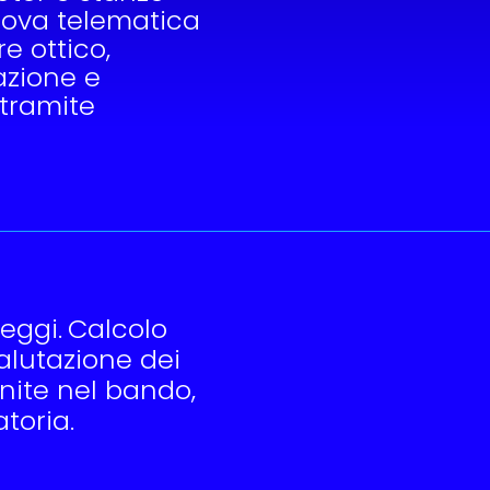
prova telematica
e ottico,
azione e
: tramite
eggi.
Calcolo
alutazione dei
finite nel bando,
toria.