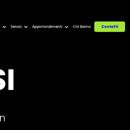
e
Servizi
Approfondimenti
Chi Siamo
Contatti
I
in