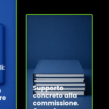
i:
Supporto
n
concreto alla
re
commissione.