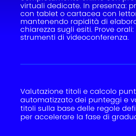
virtuali dedicate. In presenza: 
con tablet o cartacea con lettor
mantenendo rapidità di elabor
chiarezza sugli esiti. Prove orali
strumenti di videoconferenza.
Valutazione titoli e calcolo punt
automatizzato dei punteggi e v
titoli sulla base delle regole de
per accelerare la fase di gradua