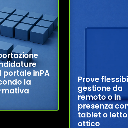
portazione
ndidature
l portale inPA
Prove flessibil
condo la
gestione da
rmativa
remoto o in
presenza co
tablet o letto
ottico